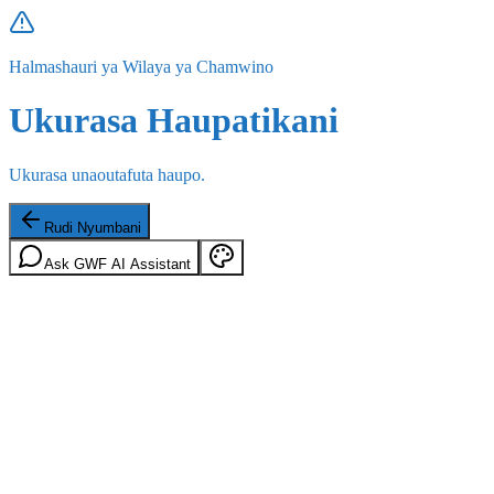
Halmashauri ya Wilaya ya Chamwino
Ukurasa Haupatikani
Ukurasa unaoutafuta haupo.
Rudi Nyumbani
Ask GWF AI Assistant