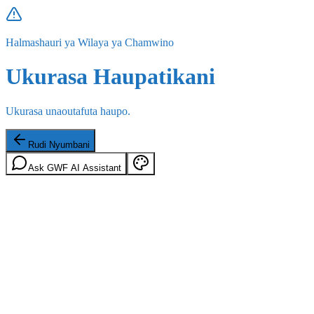
Halmashauri ya Wilaya ya Chamwino
Ukurasa Haupatikani
Ukurasa unaoutafuta haupo.
Rudi Nyumbani
Ask GWF AI Assistant