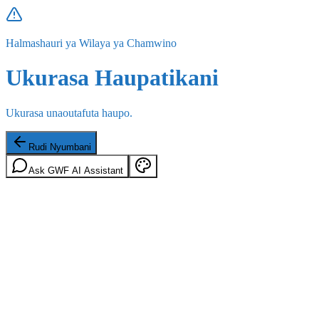
Halmashauri ya Wilaya ya Chamwino
Ukurasa Haupatikani
Ukurasa unaoutafuta haupo.
Rudi Nyumbani
Ask GWF AI Assistant