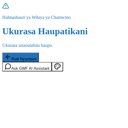
Halmashauri ya Wilaya ya Chamwino
Ukurasa Haupatikani
Ukurasa unaoutafuta haupo.
Rudi Nyumbani
Ask GWF AI Assistant