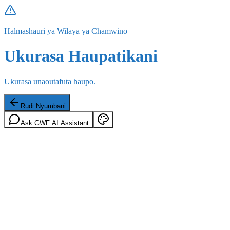
Halmashauri ya Wilaya ya Chamwino
Ukurasa Haupatikani
Ukurasa unaoutafuta haupo.
Rudi Nyumbani
Ask GWF AI Assistant